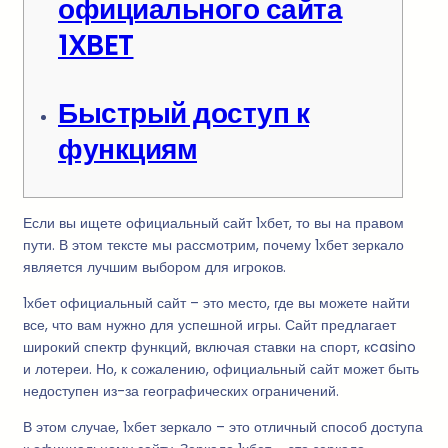
официального сайта
1XBET
Быстрый доступ к
функциям
Если вы ищете официальный сайт 1хбет, то вы на правом
пути. В этом тексте мы рассмотрим, почему 1хбет зеркало
является лучшим выбором для игроков.
1хбет официальный сайт – это место, где вы можете найти
все, что вам нужно для успешной игры. Сайт предлагает
широкий спектр функций, включая ставки на спорт, кcasino
и лотереи. Но, к сожалению, официальный сайт может быть
недоступен из-за географических ограничений.
В этом случае, 1хбет зеркало – это отличный способ доступа