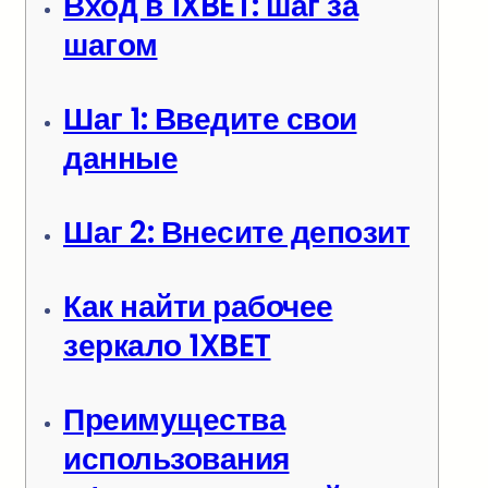
Вход в 1XBET: шаг за
шагом
Шаг 1: Введите свои
данные
Шаг 2: Внесите депозит
Как найти рабочее
зеркало 1XBET
Преимущества
использования