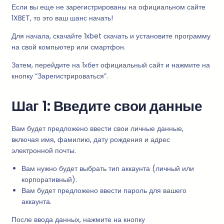
Если вы еще не зарегистрированы на официальном сайте
1XBET, то это ваш шанс начать!
Для начала, скачайте 1xbet скачать и установите программу
на свой компьютер или смартфон.
Затем, перейдите на 1хбет официальный сайт и нажмите на
кнопку “Зарегистрироваться”.
Шаг 1: Введите свои данные
Вам будет предложено ввести свои личные данные,
включая имя, фамилию, дату рождения и адрес
электронной почты.
Вам нужно будет выбрать тип аккаунта (личный или
корпоративный).
Вам будет предложено ввести пароль для вашего
аккаунта.
После ввода данных, нажмите на кнопку