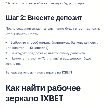
“Зарегистрироваться” и ваш аккаунт будет создан.
Шаг 2: Внесите депозит
После создания аккаунта, вам нужно будет внести депозит,
чтобы начать играть.
Выберите способ оплаты (например, банковская карта
или электронный кошелек).
Вам будет предложено ввести сумму депозита.
Нажмите на кнопку “Оплатить” и ваш депозит будет
зачислен.
Теперь вы готовы начать играть на 1XBET!
Как найти рабочее
зеркало 1XBET