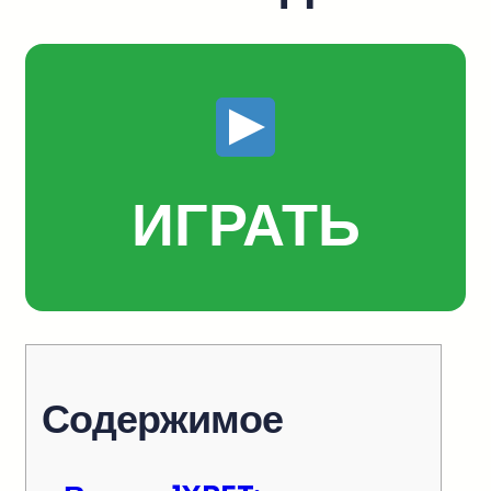
ИГРАТЬ
Содержимое