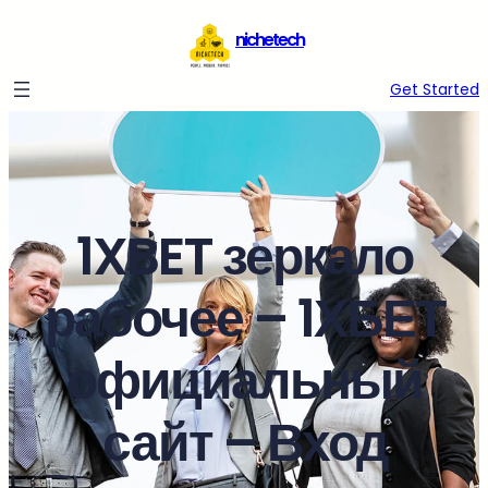
Skip
nichetech
to
content
Get Started
1XBET зеркало
рабочее – 1ХБЕТ
официальный
сайт – Вход