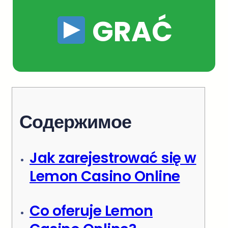
GRAĆ
Содержимое
Jak zarejestrować się w
Lemon Casino Online
Co oferuje Lemon