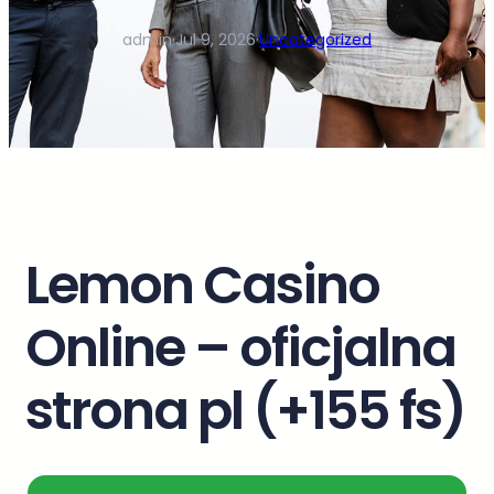
admin
·
Jul 9, 2026
·
Uncategorized
Lemon Casino
Online – oficjalna
strona pl (+155 fs)