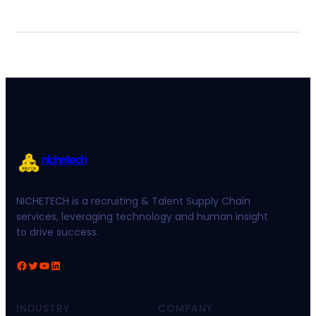
nichetech
NICHETECH is a recruiting & Talent Supply Chain
services, leveraging technology and human insight
to drive success.
Facebook
Twitter
YouTube
LinkedIn
INDUSTRY
COMPANY