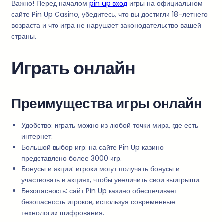
Важно! Перед началом
pin up вход
игры на официальном
сайте Pin Up Casino, убедитесь, что вы достигли 18-летнего
возраста и что игра не нарушает законодательство вашей
страны.
Играть онлайн
Преимущества игры онлайн
Удобство: играть можно из любой точки мира, где есть
интернет.
Большой выбор игр: на сайте Pin Up казино
представлено более 3000 игр.
Бонусы и акции: игроки могут получать бонусы и
участвовать в акциях, чтобы увеличить свои выигрыши.
Безопасность: сайт Pin Up казино обеспечивает
безопасность игроков, используя современные
технологии шифрования.