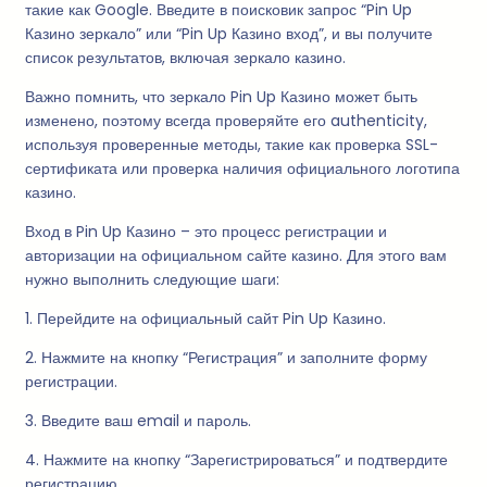
такие как Google. Введите в поисковик запрос “Pin Up
Казино зеркало” или “Pin Up Казино вход”, и вы получите
список результатов, включая зеркало казино.
Важно помнить, что зеркало Pin Up Казино может быть
изменено, поэтому всегда проверяйте его authenticity,
используя проверенные методы, такие как проверка SSL-
сертификата или проверка наличия официального логотипа
казино.
Вход в Pin Up Казино – это процесс регистрации и
авторизации на официальном сайте казино. Для этого вам
нужно выполнить следующие шаги:
1. Перейдите на официальный сайт Pin Up Казино.
2. Нажмите на кнопку “Регистрация” и заполните форму
регистрации.
3. Введите ваш email и пароль.
4. Нажмите на кнопку “Зарегистрироваться” и подтвердите
регистрацию.