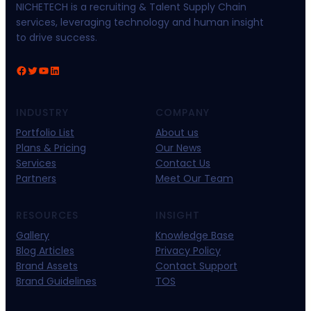
NICHETECH is a recruiting & Talent Supply Chain
services, leveraging technology and human insight
to drive success.
Facebook
Twitter
YouTube
LinkedIn
INDUSTRY
COMPANY
Portfolio List
About us
Plans & Pricing
Our News
Services
Contact Us
Partners
Meet Our Team
RESOURCES
INSIGHT
Gallery
Knowledge Base
Blog Articles
Privacy Policy
Brand Assets
Contact Support
Brand Guidelines
TOS