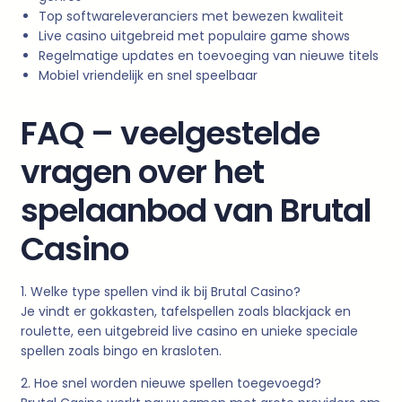
Top softwareleveranciers met bewezen kwaliteit
Live casino uitgebreid met populaire game shows
Regelmatige updates en toevoeging van nieuwe titels
Mobiel vriendelijk en snel speelbaar
FAQ – veelgestelde
vragen over het
spelaanbod van Brutal
Casino
1. Welke type spellen vind ik bij Brutal Casino?
Je vindt er gokkasten, tafelspellen zoals blackjack en
roulette, een uitgebreid live casino en unieke speciale
spellen zoals bingo en krasloten.
2. Hoe snel worden nieuwe spellen toegevoegd?