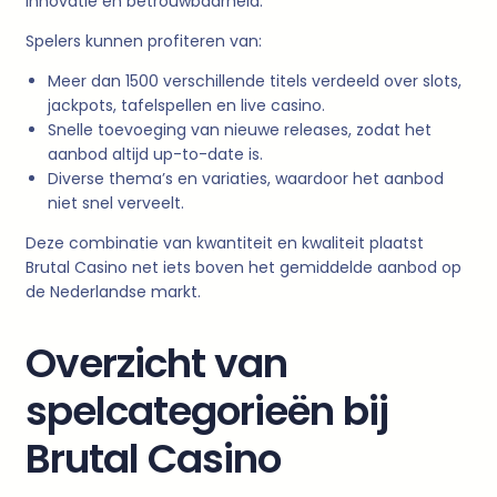
innovatie en betrouwbaarheid.
Spelers kunnen profiteren van:
Meer dan 1500 verschillende titels verdeeld over slots,
jackpots, tafelspellen en live casino.
Snelle toevoeging van nieuwe releases, zodat het
aanbod altijd up-to-date is.
Diverse thema’s en variaties, waardoor het aanbod
niet snel verveelt.
Deze combinatie van kwantiteit en kwaliteit plaatst
Brutal Casino net iets boven het gemiddelde aanbod op
de Nederlandse markt.
Overzicht van
spelcategorieën bij
Brutal Casino