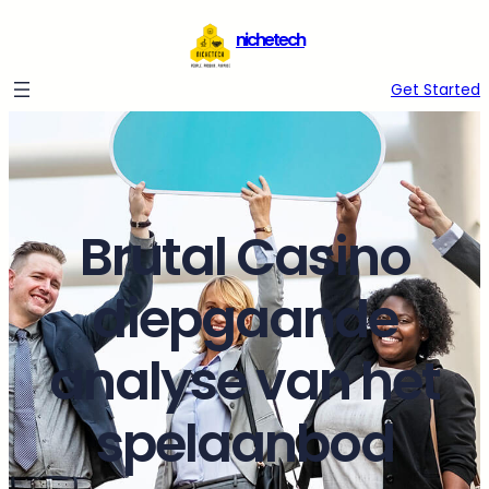
Skip
nichetech
to
content
Get Started
Brutal Casino
diepgaande
analyse van het
spelaanbod