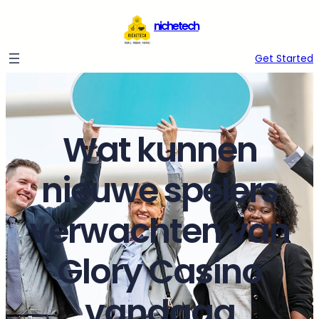
Skip
nichetech
to
content
Get Started
Wat kunnen
nieuwe spelers
verwachten van
Glory Casino
vandaag