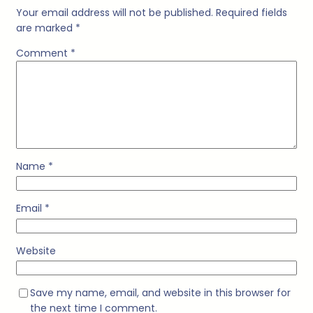
Your email address will not be published.
Required fields
are marked
*
Comment
*
Name
*
Email
*
Website
Save my name, email, and website in this browser for
the next time I comment.