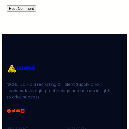
nichetech
NICHETECH is a recruiting & Talent Supply Chain
services, leveraging technology and human insight
to drive success.
Facebook
Twitter
YouTube
LinkedIn
INDUSTRY
COMPANY