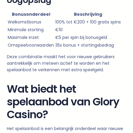
oogopslag
Bonusonderdeel
Beschrijving
Welkomstbonus
100% tot €200 + 100 gratis spins
Minimale storting
€10
Maximale inzet
€5 per spin bij bonusgeld
Omspeelvoorwaarden
35x bonus + stortingsbedrag
Deze combinatie maakt het voor nieuwe gebruikers
aantrekkelijk om meteen actief te worden en het
spelaanbod te verkennen met extra speelgeld.
Wat biedt het
spelaanbod van Glory
Casino?
Het spelaanbod is een belangrijk onderdeel waar nieuwe