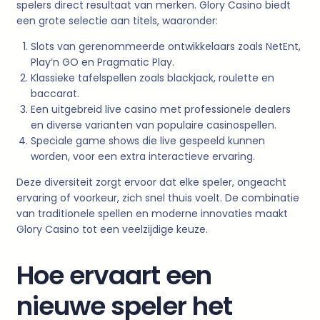
spelers direct resultaat van merken. Glory Casino biedt
een grote selectie aan titels, waaronder:
Slots van gerenommeerde ontwikkelaars zoals NetEnt,
Play’n GO en Pragmatic Play.
Klassieke tafelspellen zoals blackjack, roulette en
baccarat.
Een uitgebreid live casino met professionele dealers
en diverse varianten van populaire casinospellen.
Speciale game shows die live gespeeld kunnen
worden, voor een extra interactieve ervaring.
Deze diversiteit zorgt ervoor dat elke speler, ongeacht
ervaring of voorkeur, zich snel thuis voelt. De combinatie
van traditionele spellen en moderne innovaties maakt
Glory Casino tot een veelzijdige keuze.
Hoe ervaart een
nieuwe speler het