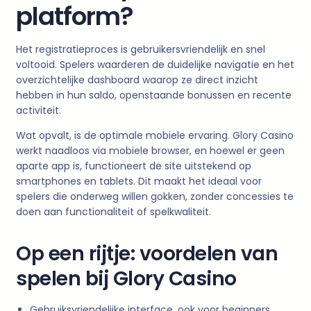
platform?
Het registratieproces is gebruikersvriendelijk en snel
voltooid. Spelers waarderen de duidelijke navigatie en het
overzichtelijke dashboard waarop ze direct inzicht
hebben in hun saldo, openstaande bonussen en recente
activiteit.
Wat opvalt, is de optimale mobiele ervaring. Glory Casino
werkt naadloos via mobiele browser, en hoewel er geen
aparte app is, functioneert de site uitstekend op
smartphones en tablets. Dit maakt het ideaal voor
spelers die onderweg willen gokken, zonder concessies te
doen aan functionaliteit of spelkwaliteit.
Op een rijtje: voordelen van
spelen bij Glory Casino
Gebruiksvriendelijke interface, ook voor beginners