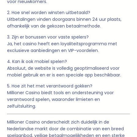
voor nieuwkomers.
2. Hoe snel worden winsten uitbetaald?
Uitbetalingen vinden doorgaans binnen 24 uur plaats,
afhankelijk van de gekozen betaalmethode.
3. Zijn er bonussen voor vaste spelers?
Ja, het casino heeft een loyaliteitsprogramma met
exclusieve aanbiedingen en VIP-voordelen.
4. Kan ik ook mobiel spelen?
Absoluut, de website is volledig geoptimaliseerd voor
mobiel gebruik en er is een speciale app beschikbaar.
5. Hoe zit het met verantwoord gokken?
Millioner Casino biedt tools en ondersteuning voor
verantwoord spelen, waaronder limieten en
zelfuitsluiting.
Millioner Casino onderscheidt zich duidelijk in de
Nederlandse markt door de combinatie van een breed
spelaanbod, veilige betaalmogelijkheden en een sterke