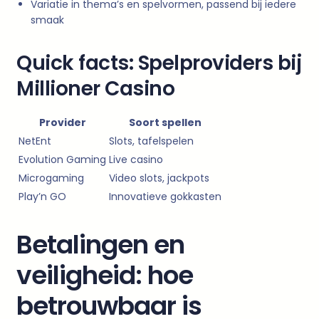
Variatie in thema’s en spelvormen, passend bij iedere
smaak
Quick facts: Spelproviders bij
Millioner Casino
Provider
Soort spellen
NetEnt
Slots, tafelspelen
Evolution Gaming
Live casino
Microgaming
Video slots, jackpots
Play’n GO
Innovatieve gokkasten
Betalingen en
veiligheid: hoe
betrouwbaar is