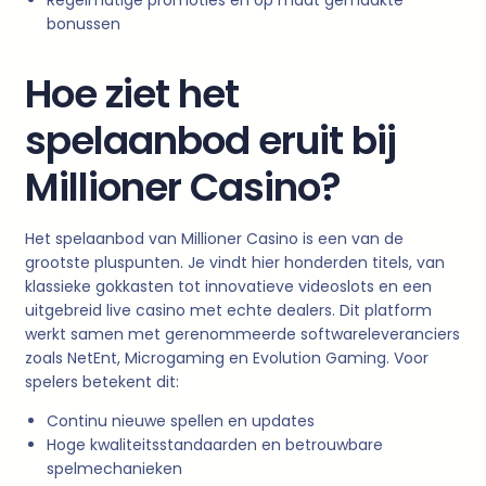
bonussen
Hoe ziet het
spelaanbod eruit bij
Millioner Casino?
Het spelaanbod van Millioner Casino is een van de
grootste pluspunten. Je vindt hier honderden titels, van
klassieke gokkasten tot innovatieve videoslots en een
uitgebreid live casino met echte dealers. Dit platform
werkt samen met gerenommeerde softwareleveranciers
zoals NetEnt, Microgaming en Evolution Gaming. Voor
spelers betekent dit:
Continu nieuwe spellen en updates
Hoge kwaliteitsstandaarden en betrouwbare
spelmechanieken