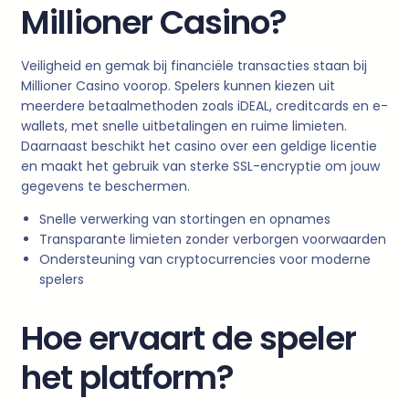
Millioner Casino?
Veiligheid en gemak bij financiële transacties staan bij
Millioner Casino voorop. Spelers kunnen kiezen uit
meerdere betaalmethoden zoals iDEAL, creditcards en e-
wallets, met snelle uitbetalingen en ruime limieten.
Daarnaast beschikt het casino over een geldige licentie
en maakt het gebruik van sterke SSL-encryptie om jouw
gegevens te beschermen.
Snelle verwerking van stortingen en opnames
Transparante limieten zonder verborgen voorwaarden
Ondersteuning van cryptocurrencies voor moderne
spelers
Hoe ervaart de speler
het platform?