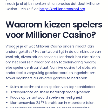
maak je al bij binnenkomst, en precies dat doet Millioner
Casino – zie zelf via
https://millionercasino1.org
.
Waarom kiezen spelers
voor Millioner Casino?
Vraag je je af wat Millioner Casino anders maakt dan
andere goksites? Het antwoord ligt in de combinatie van
kwaliteit, diversiteit en service. Hier draait het niet alleen
om het spel zelf, maar om een totaalervaring, waarbij
elke speler centraal staat. Van live casino tot slots, elk
onderdeel is zorgvuldig geselecteerd en ingericht om
zowel beginners als ervaren gokkers te bedienen.
Ruim assortiment aan spellen van top-aanbieders
Transparante en snelle betalingsmogelijkheden
Focus op verantwoord spelen en veiligheid
Klantenservice 24/7 bereikbaar in meerdere talen
Regelmatige promoties en op maat gemaakte