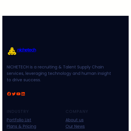
nichetech
NICHETECH is a recruiting & Talent Supply Chain
services, leveraging technology and human insight
to drive success.
Facebook
Twitter
YouTube
LinkedIn
INDUSTRY
COMPANY
Portfolio List
About us
Plans & Pricing
Our News