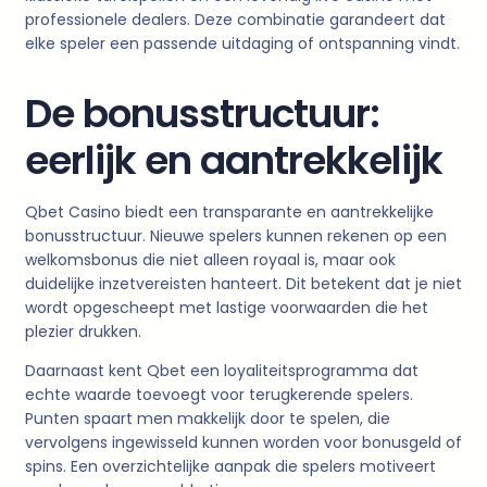
professionele dealers. Deze combinatie garandeert dat
elke speler een passende uitdaging of ontspanning vindt.
De bonusstructuur:
eerlijk en aantrekkelijk
Qbet Casino biedt een transparante en aantrekkelijke
bonusstructuur. Nieuwe spelers kunnen rekenen op een
welkomsbonus die niet alleen royaal is, maar ook
duidelijke inzetvereisten hanteert. Dit betekent dat je niet
wordt opgescheept met lastige voorwaarden die het
plezier drukken.
Daarnaast kent Qbet een loyaliteitsprogramma dat
echte waarde toevoegt voor terugkerende spelers.
Punten spaart men makkelijk door te spelen, die
vervolgens ingewisseld kunnen worden voor bonusgeld of
spins. Een overzichtelijke aanpak die spelers motiveert