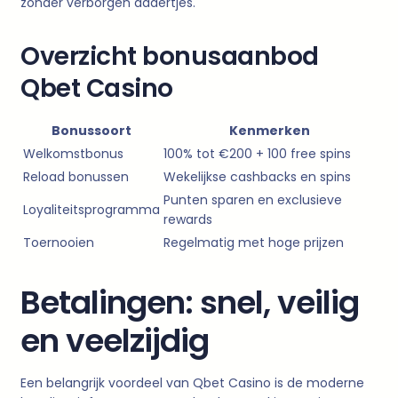
zonder verborgen addertjes.
Overzicht bonusaanbod
Qbet Casino
Bonussoort
Kenmerken
Welkomstbonus
100% tot €200 + 100 free spins
Reload bonussen
Wekelijkse cashbacks en spins
Punten sparen en exclusieve
Loyaliteitsprogramma
rewards
Toernooien
Regelmatig met hoge prijzen
Betalingen: snel, veilig
en veelzijdig
Een belangrijk voordeel van Qbet Casino is de moderne