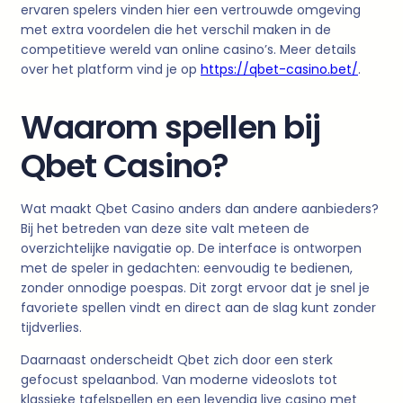
ervaren spelers vinden hier een vertrouwde omgeving
met extra voordelen die het verschil maken in de
competitieve wereld van online casino’s. Meer details
over het platform vind je op
https://qbet-casino.bet/
.
Waarom spellen bij
Qbet Casino?
Wat maakt Qbet Casino anders dan andere aanbieders?
Bij het betreden van deze site valt meteen de
overzichtelijke navigatie op. De interface is ontworpen
met de speler in gedachten: eenvoudig te bedienen,
zonder onnodige poespas. Dit zorgt ervoor dat je snel je
favoriete spellen vindt en direct aan de slag kunt zonder
tijdverlies.
Daarnaast onderscheidt Qbet zich door een sterk
gefocust spelaanbod. Van moderne videoslots tot
klassieke tafelspellen en een levendig live casino met