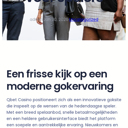
admin
·
Jan 30, 2026
·
Uncategorized
Een frisse kijk op een
moderne gokervaring
Qbet Casino positioneert zich als een innovatieve goksite
die inspeelt op de wensen van de hedendaagse speler.
Met een breed spelaanbod, snelle betaalmogelijkheden
en een heldere gebruikersinterface biedt het platform
een soepele en aantrekkelijke ervaring. Nieuwkomers en